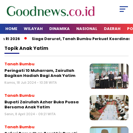
HOME
WILAYAH
DINAMIKA
NASIONAL
DAERAH
PO
RI 2026
Siaga Darurat, Tanah Bumbu Perkuat Koordinasi K
Topik
Anak Yatim
Tanah Bumbu
Peringati 10 Muharram, Zairullah
Bagikan Hadiah Bagi Anak Yatim
Kamis, 18 Juli 2024 - 10:38 WITA
Tanah Bumbu
Bupati Zairullah Azhar Buka Puasa
Bersama Anak Yatim
Senin, 8 April 2024 - 09:21 WITA
Tanah Bumbu