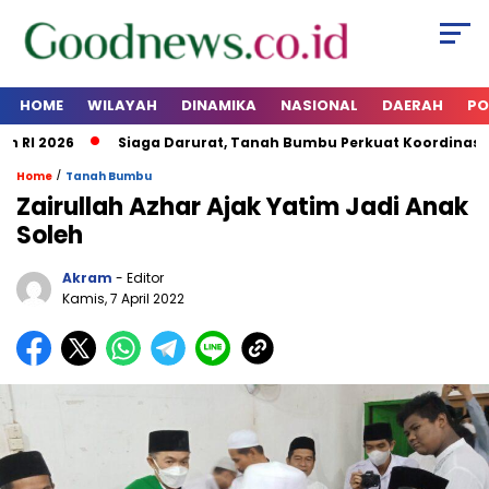
HOME
WILAYAH
DINAMIKA
NASIONAL
DAERAH
PO
RI 2026
Siaga Darurat, Tanah Bumbu Perkuat Koordinasi Ke
/
Home
Tanah Bumbu
Zairullah Azhar Ajak Yatim Jadi Anak
Soleh
Akram
- Editor
Kamis, 7 April 2022