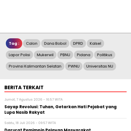
Tag :
Calon
Dana Bobol
DPRD
Kalsel
Lapor Polisi
Mukerwil
PBNU
Pidana
Politikus
Provinsi Kalimantan Selatan
PWNU
Universitas NU
BERITA TERKAIT
Jumat, 7 Agustus 2026 - 16:57 WITA
Sayap Revolusi: Tuhan, Getarkan Hati Pejabat yang
Lupa Nasib Rakyat
Sabtu, 18 Juli 2026 - 09:57 WITA
Darurat Pemimpin Pelayan Masyarakat