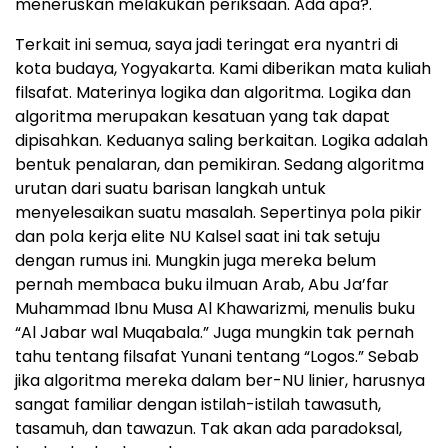
meneruskan melakukan periksaan. Ada apa?.
Terkait ini semua, saya jadi teringat era nyantri di
kota budaya, Yogyakarta. Kami diberikan mata kuliah
filsafat. Materinya logika dan algoritma. Logika dan
algoritma merupakan kesatuan yang tak dapat
dipisahkan. Keduanya saling berkaitan. Logika adalah
bentuk penalaran, dan pemikiran. Sedang algoritma
urutan dari suatu barisan langkah untuk
menyelesaikan suatu masalah. Sepertinya pola pikir
dan pola kerja elite NU Kalsel saat ini tak setuju
dengan rumus ini. Mungkin juga mereka belum
pernah membaca buku ilmuan Arab, Abu Ja’far
Muhammad Ibnu Musa Al Khawarizmi, menulis buku
“Al Jabar wal Muqabala.” Juga mungkin tak pernah
tahu tentang filsafat Yunani tentang “Logos.” Sebab
jika algoritma mereka dalam ber-NU linier, harusnya
sangat familiar dengan istilah-istilah tawasuth,
tasamuh, dan tawazun. Tak akan ada paradoksal,