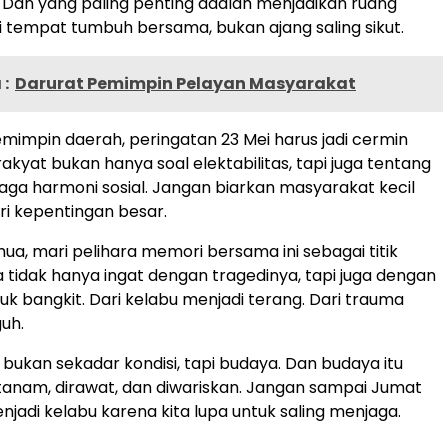
is. Dan yang paling penting adalah menjadikan ruang
i tempat tumbuh bersama, bukan ajang saling sikut.
:
Darurat Pemimpin Pelayan Masyarakat
mimpin daerah, peringatan 23 Mei harus jadi cermin
akyat bukan hanya soal elektabilitas, tapi juga tentang
a harmoni sosial. Jangan biarkan masyarakat kecil
ari kepentingan besar.
mua, mari pelihara memori bersama ini sebagai titik
ta tidak hanya ingat dengan tragedinya, tapi juga dengan
k bangkit. Dari kelabu menjadi terang. Dari trauma
uh.
bukan sekadar kondisi, tapi budaya. Dan budaya itu
itanam, dirawat, dan diwariskan. Jangan sampai Jumat
njadi kelabu karena kita lupa untuk saling menjaga.