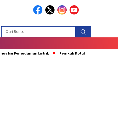
PEMBANGUN
MASJID
 Pemadaman Listrik
Pemkab Kotabaru Apresiasi Kunjungan K