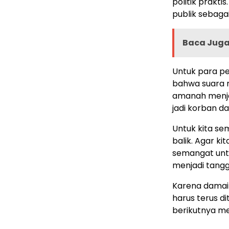
politik prakt
publik sebaga
Baca Juga 
Untuk para pe
bahwa suara r
amanah menjag
jadi korban d
Untuk kita se
balik. Agar ki
semangat untu
menjadi tangg
Karena damai 
harus terus d
berikutnya me