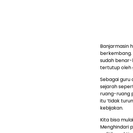
Banjarmasin ha
berkembang. T
sudah benar-b
tertutup oleh
Sebagai guru 
sejarah sepert
ruang-ruang 
itu ‘tidak turu
kebijakan.
Kita bisa mul
Menghindari 