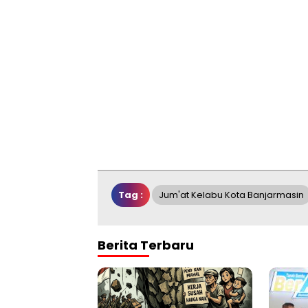
Tag :
Jum'at Kelabu Kota Banjarmasin
Berita Terbaru