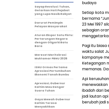
budaya
Sayap Revolusi: Tuhan,
Getarkan Hati Pejabat
Setiap kota me
yang Lupa Nasib Rakyat
bernama “Juma
Darurat Pemimpin
23 Mei 1997 si
Pelayan Masyarakat
sebagian oran
Aturan Ekspor Satu Pintu:
menggetarkan,
Pertarungan Negara
dengan Oligarki Batu
Pagi itu biasa
Bara
waktu salat J
Mereset Meritokrasi
kampanye mel
Muktamar PBNU 2026
Ketegangan mu
ISNU Ormas Pertama
memanas. Dan 
Apresiasi Pertumbuhan
Ekonomi Tanah Bumbu
Api kerusuhan
Apresiasi, Gubernur
menewaskan b
Kaltim Mau Dengar
ibadah dari b
Suara Tuhan
jadi lautan a
Gaya Mewah Gubernur
berubah jadi s
Kaltim Terasa
Menyakitkan