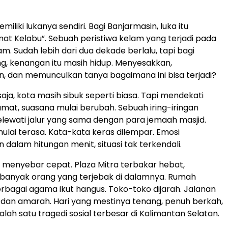
miliki lukanya sendiri. Bagi Banjarmasin, luka itu
t Kelabu”. Sebuah peristiwa kelam yang terjadi pada
lam. Sudah lebih dari dua dekade berlalu, tapi bagi
g, kenangan itu masih hidup. Menyesakkan,
 dan memunculkan tanya bagaimana ini bisa terjadi?
 saja, kota masih sibuk seperti biasa. Tapi mendekati
umat, suasana mulai berubah. Sebuah iring-iringan
ewati jalur yang sama dengan para jemaah masjid.
lai terasa. Kata-kata keras dilempar. Emosi
dalam hitungan menit, situasi tak terkendali.
 menyebar cepat. Plaza Mitra terbakar hebat,
anyak orang yang terjebak di dalamnya. Rumah
erbagai agama ikut hangus. Toko-toko dijarah. Jalanan
pi dan amarah. Hari yang mestinya tenang, penuh berkah,
alah satu tragedi sosial terbesar di Kalimantan Selatan.