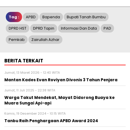
Tag :
APBD
Bapenda
Bupati Tanah Bumbu
DPRD HST
DPRD Tapin
Informasi Dan Data
PAD
Pemkab
Zairullah Azhar
BERITA TERKAIT
Jumat, 13 Maret 2026 - 12:40 WITA
Mantan Kades Evan Roviyan Divonis 3 Tahun Penjara
Jumat, 11 Juli 2025 - 22:38 WITA
Warga Takut Mendekat, Mayat Didorong Buaya ke
Muara Sungai Api-api
Kamis, 19 Desember 2024 - 10:15 WITA
Tanbu Raih Penghargaan APBD Award 2024