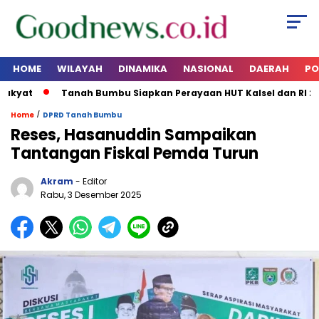
HOME
WILAYAH
DINAMIKA
NASIONAL
DAERAH
PO
yat
Tanah Bumbu Siapkan Perayaan HUT Kalsel dan RI 2026
/
Home
DPRD Tanah Bumbu
Reses, Hasanuddin Sampaikan
Tantangan Fiskal Pemda Turun
Akram
- Editor
Rabu, 3 Desember 2025