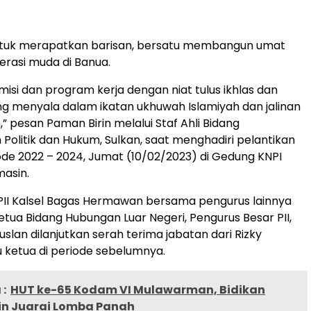
 untuk merapatkan barisan, bersatu membangun umat
rasi muda di Banua.
 misi dan program kerja dengan niat tulus ikhlas dan
 menyala dalam ikatan ukhuwah Islamiyah dan jalinan
” pesan Paman Birin melalui Staf Ahli Bidang
Politik dan Hukum, Sulkan, saat menghadiri pelantikan
riode 2022 – 2024, Jumat (10/02/2023) di Gedung KNPI
masin.
II Kalsel Bagas Hermawan bersama pengurus lainnya
Ketua Bidang Hubungan Luar Negeri, Pengurus Besar PII,
slan dilanjutkan serah terima jabatan dari Rizky
ku ketua di periode sebelumnya.
:
HUT ke-65 Kodam VI Mulawarman, Bidikan
in Juarai Lomba Panah