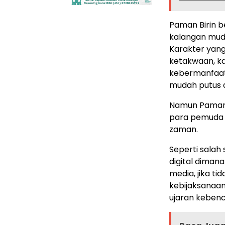
Paman Birin b
kalangan mud
Karakter yang
ketakwaan, ka
kebermanfaatan
mudah putus 
Namun Paman 
para pemuda 
zaman.
Seperti salah 
digital dima
media, jika t
kebijaksanaan
ujaran kebenci