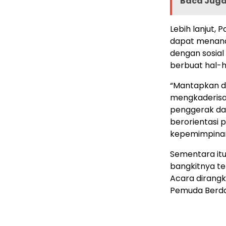
Baca Juga 
Lebih lanjut, 
dapat menan
dengan sosial
berbuat hal-ha
“Mantapkan d
mengkaderisasi
penggerak da
berorientasi p
kepemimpinan,
Sementara itu
bangkitnya te
Acara dirangk
Pemuda Berdam