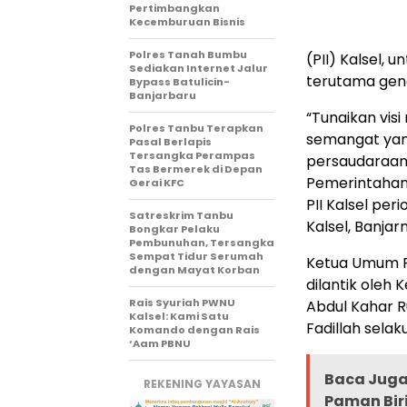
Pertimbangkan
Kecemburuan Bisnis
Polres Tanah Bumbu
(PII) Kalsel,
Sediakan Internet Jalur
terutama gene
Bypass Batulicin-
Banjarbaru
“Tunaikan visi
Polres Tanbu Terapkan
semangat yang
Pasal Berlapis
Tersangka Perampas
persaudaraan,
Tas Bermerek di Depan
Pemerintahan 
Gerai KFC
PII Kalsel pe
Satreskrim Tanbu
Kalsel, Banjar
Bongkar Pelaku
Pembunuhan, Tersangka
Sempat Tidur Serumah
Ketua Umum P
dengan Mayat Korban
dilantik oleh 
Rais Syuriah PWNU
Abdul Kahar Ru
Kalsel: Kami Satu
Fadillah sela
Komando dengan Rais
‘Aam PBNU
Baca Juga 
REKENING YAYASAN
Paman Bir