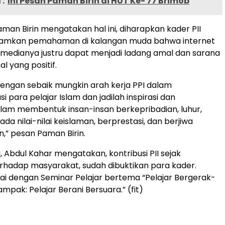
:
Ini Pesan Paman Birin di HUT Ke- 77 Brimob
Paman Birin mengatakan hal ini, diharapkan kader PII
amkan pemahaman di kalangan muda bahwa internet
 medianya justru dapat menjadi ladang amal dan sarana
l yang positif.
engan sebaik mungkin arah kerja PPI dalam
 para pelajar Islam dan jadilah inspirasi dan
lam membentuk insan-insan berkepribadian, luhur,
ada nilai-nilai keislaman, berprestasi, dan berjiwa
” pesan Paman Birin.
, Abdul Kahar mengatakan, kontribusi PII sejak
rhadap masyarakat, sudah dibuktikan para kader.
ai dengan Seminar Pelajar bertema “Pelajar Bergerak-
pak: Pelajar Berani Bersuara.” (fit)