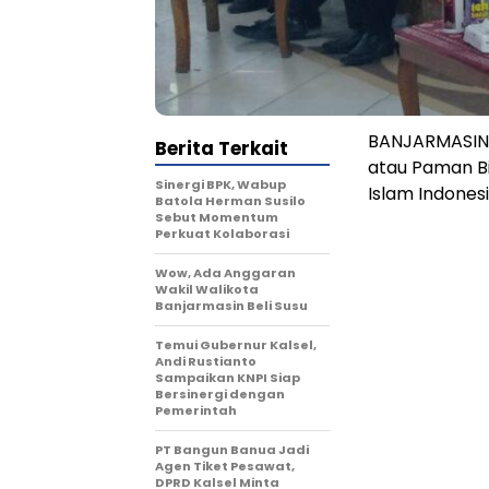
BANJARMASIN –
Berita Terkait
atau Paman Bi
Sinergi BPK, Wabup
Islam Indones
Batola Herman Susilo
Sebut Momentum
Perkuat Kolaborasi
Wow, Ada Anggaran
Wakil Walikota
Banjarmasin Beli Susu
Temui Gubernur Kalsel,
Andi Rustianto
Sampaikan KNPI Siap
Bersinergi dengan
Pemerintah
PT Bangun Banua Jadi
Agen Tiket Pesawat,
DPRD Kalsel Minta