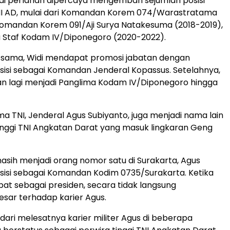
Widi perlahan dipercaya mengemban sejumlah posisi
TNI AD, mulai dari Komandan Korem 074/Warastratama
Komandan Korem 091/Aji Surya Natakesuma (2018-2019),
 Staf Kodam IV/Diponegoro (2020-2022).
g sama, Widi mendapat promosi jabatan dengan
isi sebagai Komandan Jenderal Kopassus. Setelahnya,
an lagi menjadi Panglima Kodam IV/Diponegoro hingga
ma TNI, Jenderal Agus Subiyanto, juga menjadi nama lain
tinggi TNI Angkatan Darat yang masuk lingkaran Geng
asih menjadi orang nomor satu di Surakarta, Agus
isi sebagai Komandan Kodim 0735/Surakarta. Ketika
at sebagai presiden, secara tidak langsung
sar terhadap karier Agus.
at dari melesatnya karier militer Agus di beberapa