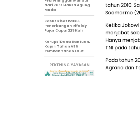
Febrie Enggan Mundur
tahun 2010. S
dari Kursi Jaksa Agung
Muda
Soemarmo (20
Kasus Riset Palsu,
Ketika Jokowi
Penerbangan Rifaldy
Fajar Capai 229 Kali
menjabat seba
Hanya menjab
Korupsi Dana Bantuan,
Kajari Tahan ASN
TNI pada tah
Pemkab Tanah Laut
Pada tahun 2
REKENING YAYASAN
Agraria dan T