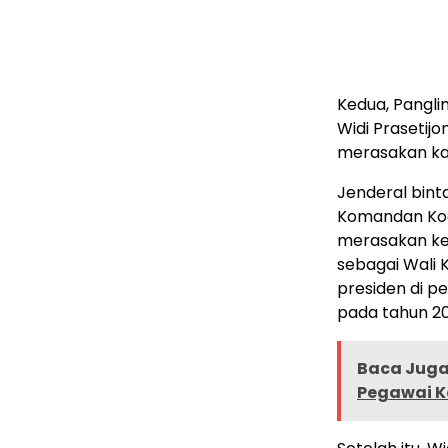
Kedua, Pangl
Widi Prasetijo
merasakan kar
Jenderal bint
Komandan Kodi
merasakan ke
sebagai Wali 
presiden di p
pada tahun 20
Baca Juga 
Pegawai 