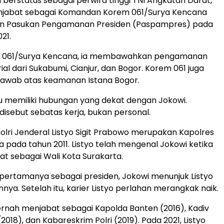
a berstatus sebagai perwira tinggi TNI Angkatan Darat,
enjabat sebagai Komandan Korem 061/Surya Kencana
n Pasukan Pengamanan Presiden (Paspampres) pada
21.
 061/Surya Kencana, ia membawahkan pengamanan
rial dari Sukabumi, Cianjur, dan Bogor. Korem 061 juga
jawab atas keamanan Istana Bogor.
 memiliki hubungan yang dekat dengan Jokowi.
disebut sebatas kerja, bukan personal.
lri Jenderal Listyo Sigit Prabowo merupakan Kapolres
a pada tahun 2011. Listyo telah mengenal Jokowi ketika
t sebagai Wali Kota Surakarta.
pertamanya sebagai presiden, Jokowi menunjuk Listyo
nya. Setelah itu, karier Listyo perlahan merangkak naik.
ernah menjabat sebagai Kapolda Banten (2016), Kadiv
2018), dan Kabareskrim Polri (2019). Pada 2021, Listyo