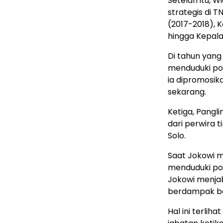
Setelah itu, 
strategis di 
(2017-2018), 
hingga Kepala
Di tahun yan
menduduki pos
ia dipromosik
sekarang.
Ketiga, Pangli
dari perwira 
Solo.
Saat Jokowi m
menduduki pos
Jokowi menjab
berdampak be
Hal ini terlih