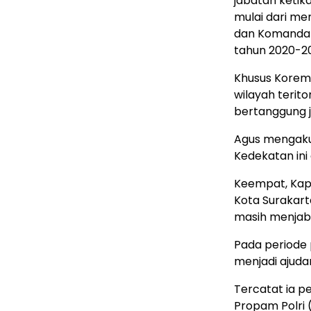
jabatan ketik
mulai dari m
dan Komanda
tahun 2020-20
Khusus Korem
wilayah terito
bertanggung 
Agus mengaku
Kedekatan ini 
Keempat, Kapo
Kota Surakart
masih menjaba
Pada periode 
menjadi ajudan
Tercatat ia p
Propam Polri (