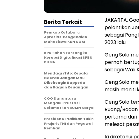
JAKARTA, Good
Berita Terkait
pelantikan Je
Pemkab Kotabaru
sebagai Pangl
Apresiasi Pengabdian
2023 lalu.
Mahasiswa KKN UGM
KPK Tahan Tersangka
Geng Solo mer
Korupsi Digitalisasi SPBU
pernah bertug
BUMN
sebagai Wali 
Mendagri Tito: Kepala
Daerah Jangan Mau
Geng Solo me
Dibohongin Bappeda
dan Bagian Keuangan
masih meniti 
COO Danantara
Geng Solo ter
Mengaku Frustasi
Selamatkan BUMN Karya
Ruang/Badan P
pertama dari 
Presiden RI Naikkan Tukin
melesat pesat
Prajurit TNI dan Pegawai
Kemhan
Ia diketahui 