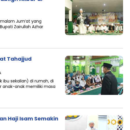
r malam Jum’at yang
upati Zairullah Azhar
lat Tahajjud
A
 ibu sekalian) di rumah, di
gar anak-anak memiliki masa
kan Haji Isam Semakin