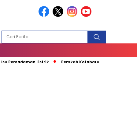
PEMBANGUN
MASJID
 Pemadaman Listrik
Pemkab Kotabaru Apresiasi Kunjungan K