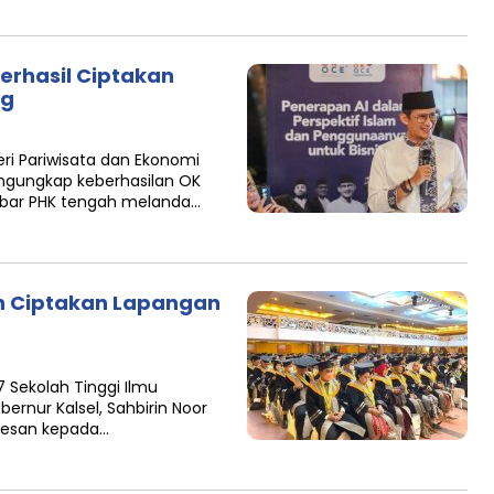
erhasil Ciptakan
ng
ri Pariwisata dan Ekonomi
engungkap keberhasilan OK
abar PHK tengah melanda…
n Ciptakan Lapangan
Sekolah Tinggi Ilmu
ernur Kalsel, Sahbirin Noor
pesan kepada…