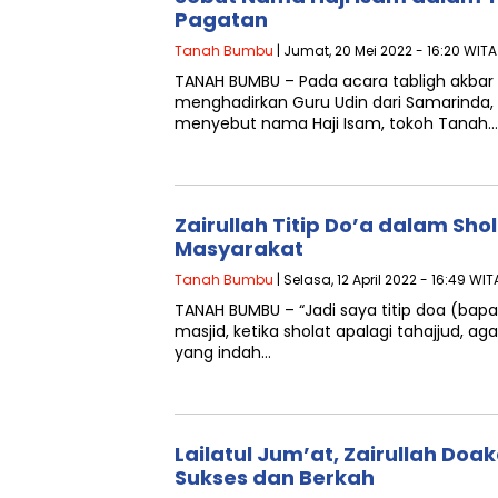
Pagatan
Tanah Bumbu
| Jumat, 20 Mei 2022 - 16:20 WITA
TANAH BUMBU – Pada acara tabligh akba
menghadirkan Guru Udin dari Samarinda, B
menyebut nama Haji Isam, tokoh Tanah…
Zairullah Titip Do’a dalam Sho
Masyarakat
Tanah Bumbu
| Selasa, 12 April 2022 - 16:49 WIT
TANAH BUMBU – “Jadi saya titip doa (bapak
masjid, ketika sholat apalagi tahajjud, a
yang indah…
Lailatul Jum’at, Zairullah Doa
Sukses dan Berkah