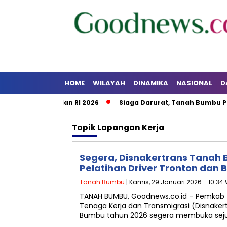
HOME
WILAYAH
DINAMIKA
NASIONAL
D
HUT Kalsel dan RI 2026
Siaga Darurat, Tanah Bumbu Perku
Topik
Lapangan Kerja
Segera, Disnakertrans Tanah
Pelatihan Driver Tronton dan
Tanah Bumbu
| Kamis, 29 Januari 2026 - 10:34
TANAH BUMBU, Goodnews.co.id – Pemkab 
Tenaga Kerja dan Transmigrasi (Disnake
Bumbu tahun 2026 segera membuka seju