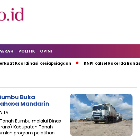
AERAH
POLITIK
OPINI
at Koordinasi Kesiapsiagaan
KNPI Kalsel Rakerda Bahas Isu
 Bumbu Buka
 Bahasa Mandarin
 WITA
Tanah Bumbu melalui Dinas
rtrans) Kabupaten Tanah
mlah program pelatihan…