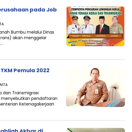
erusahaan pada Job
ITA
anah Bumbu melalui Dinas
rtrans) akan menggelar
i…
 TKM Pemula 2022
 WITA
a dan Transmigrasi
r menyebutkan pendaftaran
menterian Ketenagakerjaan
abligh Akbar di