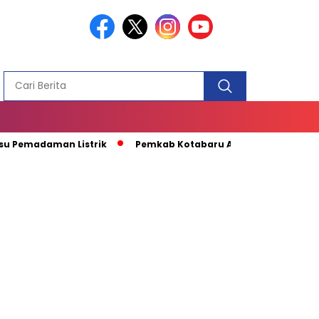
PEMBANGUN
MASJID
daman Listrik
Pemkab Kotabaru Apresiasi Kunjungan Kapal