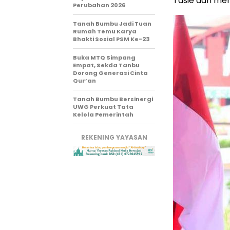
Tasie dan mem
Perubahan 2026
Tanah Bumbu Jadi Tuan
Rumah Temu Karya
Bhakti Sosial PSM Ke-23
Buka MTQ Simpang
Empat, Sekda Tanbu
Dorong Generasi Cinta
Qur’an
Tanah Bumbu Bersinergi
UWG Perkuat Tata
Kelola Pemerintah
REKENING YAYASAN