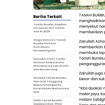
TANAH BUMBU 
Berita Terkait
menghadirkan 
Tanah Bumbu Siapkan
menyebut nam
Perayaan HUT Kalsel
memberikan p
dan RI 2026
Siaga Darurat, Tanah
Zairullah Azh
Bumbu Perkuat
memberikan b
Koordinasi
Kesiapsiagaan
membuka lapan
Tanah Bumbu. 
Disnakertrans Tanbu
Perkuat SDM melalui
pengangguran
Pelatihan Desain Grafis
dan Barbershop
Zairullah jug
Pemkab Tanah Bumbu
besar dan suk
dan ULM Tanggung
Biaya Penanganan
“Kita doakan 
Kecelakaan Mahasiswa
KKN
makin jaya, ka
malam tabligh
DPRD Tanah Bumbu
Sepakati KUA-PPAS