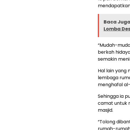
mendapatkan 
Baca Juga 
Lomba Des
“Mudah-mudah
berkah hidaya
semakin menin
Hal lain yan
lembaga ruma
menghafal al-
Sehingga ia 
camat untuk m
masjid.
“Tolong diba
rumah-rumah t