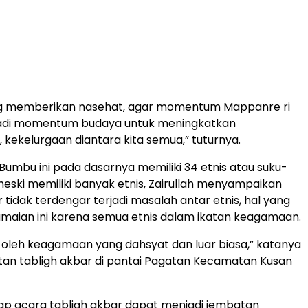
g memberikan nasehat, agar momentum Mappanre ri
njadi momentum budaya untuk meningkatkan
kekelurgaan diantara kita semua,” tuturnya.
umbu ini pada dasarnya memiliki 34 etnis atau suku-
eski memiliki banyak etnis, Zairullah menyampaikan
tidak terdengar terjadi masalah antar etnis, hal yang
maian ini karena semua etnis dalam ikatan keagamaan.
t oleh keagamaan yang dahsyat dan luar biasa,” katanya
an tabligh akbar di pantai Pagatan Kecamatan Kusan
ap acara tabligh akbar dapat menjadi jembatan