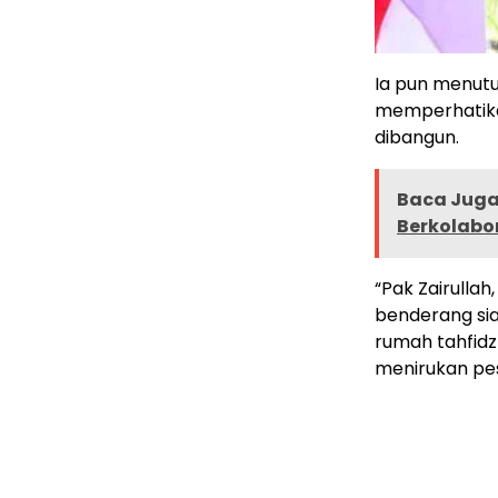
Ia pun menutu
memperhatika
dibangun.
Baca Juga 
Berkolabo
“Pak Zairulla
benderang si
rumah tahfidz 
menirukan pes