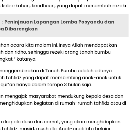
keberkahan, keridhoan, yang dapat menambah rezeki.
:
Peninjauan Lapangan Lomba Posyandu dan
a Dibarengkan
an acara kita malam ini, insya Allah mendapatkan
h dan ridho, sehingga rezeki orang tanah bumbu
gkat,” katanya.
g menggembirakan di Tanah Bumbu adalah adanya
h tahfidz yang dapat membimbing anak-anak untuk
qur’an hanya dalam tempo 3 bulan saja.
pun mengajak masyarakat mendukung kepala desa dan
enghidupkan kegiatan di rumah-rumah tahfidz atau di
ntu kepala desa dan camat, yang akan menghidupkan
ahfidz, masjid, musholla. Anak-anak kita belajar