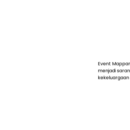
Event Mappanr
menjadi sara
kekeluargaan