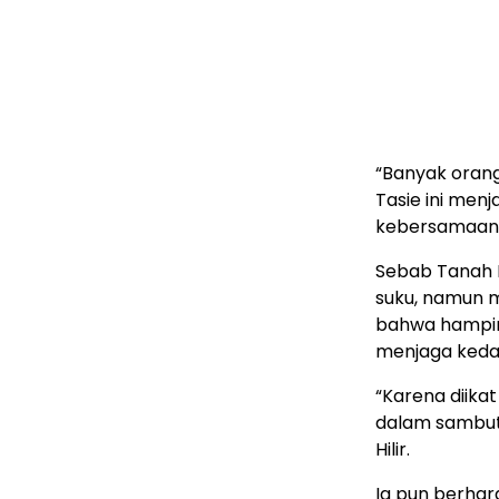
“Banyak oran
Tasie ini me
kebersamaan, 
Sebab Tanah B
suku, namun m
bahwa hampir 
menjaga keda
“Karena diika
dalam sambut
Hilir.
Ia pun berhar