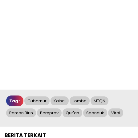
Tag :
Gubernur
Kalsel
Lomba
MTQN
Paman Birin
Pemprov
Qur'an
Spanduk
Viral
BERITA TERKAIT