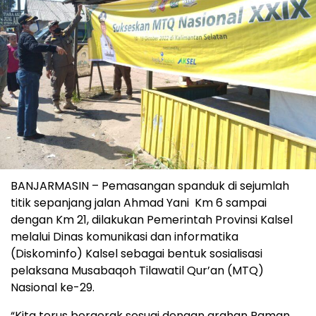
BANJARMASIN – Pemasangan spanduk di sejumlah
titik sepanjang jalan Ahmad Yani Km 6 sampai
dengan Km 21, dilakukan Pemerintah Provinsi Kalsel
melalui Dinas komunikasi dan informatika
(Diskominfo) Kalsel sebagai bentuk sosialisasi
pelaksana Musabaqoh Tilawatil Qur’an (MTQ)
Nasional ke-29.
“Kita terus bergerak sesuai dengan arahan Paman