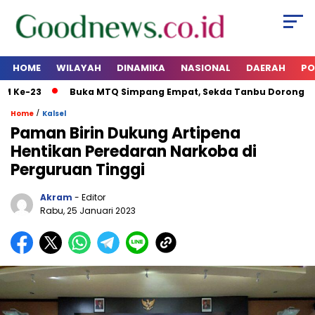
HOME
WILAYAH
DINAMIKA
NASIONAL
DAERAH
PO
Ke-23
Buka MTQ Simpang Empat, Sekda Tanbu Dorong Gener
/
Home
Kalsel
Paman Birin Dukung Artipena
Hentikan Peredaran Narkoba di
Perguruan Tinggi
Akram
- Editor
Rabu, 25 Januari 2023