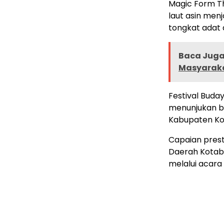
Magic Form Th
laut asin me
tongkat adat d
Baca Juga 
Masyarak
Festival Buda
menunjukan b
Kabupaten Kot
Capaian prest
Daerah Kotab
melalui acara