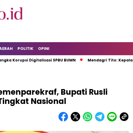
AERAH
POLITIK
OPINI
upsi Digitalisasi SPBU BUMN
Mendagri Tito: Kepala Daera
menparekraf, Bupati Rusli
ingkat Nasional