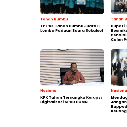
Tanah Bumbu
Tanah 
TP PKK Tanah Bumbu Juara II
Bupati
Lomba Paduan Suara Sekalsel
Resmik
Pendidi
Calon P
Nasional
Nasiona
KPK Tahan Tersangka Korupsi
Mendagr
Digitalisasi SPBU BUMN
Jangan
Bapped
Keuang