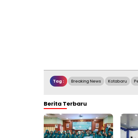
Tag :
Breaking News
Kotabaru
P
Berita Terbaru