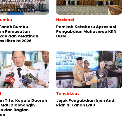
Bumbu
Nasional
 Tanah Bumbu
Pemkab Kotabaru Apresiasi
an Pemusatan
Pengabdian Mahasiswa KKN
kan dan Pelatihan
UGM
askibraka 2026
l
Tanah Laut
i Tito: Kepala Daerah
Jejak Pengabdian Irjen Andi
 Mau Dibohongin
Rian di Tanah Laut
a dan Bagian
an