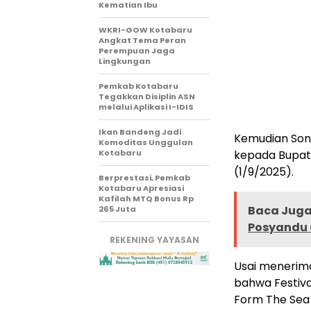
Kematian Ibu
WKRI-GOW Kotabaru
Angkat Tema Peran
Perempuan Jaga
Lingkungan
Pemkab Kotabaru
Tegakkan Disiplin ASN
melalui Aplikasi I-IDIS
Ikan Bandeng Jadi
Kemudian Son
Komoditas Unggulan
Kotabaru
kepada Bupati
(1/9/2025).
Berprestasi, Pemkab
Kotabaru Apresiasi
Kafilah MTQ Bonus Rp
Baca Juga 
265 Juta
Posyandu
REKENING YAYASAN
Usai menerim
bahwa Festiva
Form The Sea m