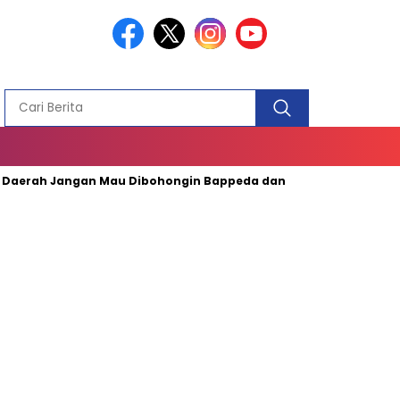
PEMBANGUN
MASJID
h Jangan Mau Dibohongin Bappeda dan Bagian Keuangan
T