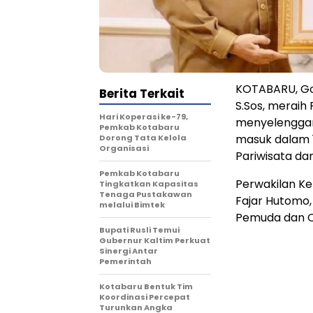
KOTABARU, Goo
Berita Terkait
S.Sos, meraih
Hari Koperasi ke-79,
menyelenggara
Pemkab Kotabaru
masuk dalam 
Dorong Tata Kelola
Organisasi
Pariwisata da
Pemkab Kotabaru
Perwakilan Ke
Tingkatkan Kapasitas
Tenaga Pustakawan
Fajar Hutomo,
melalui Bimtek
Pemuda dan Ol
Bupati Rusli Temui
Gubernur Kaltim Perkuat
Sinergi Antar
Pemerintah
Kotabaru Bentuk Tim
Koordinasi Percepat
Turunkan Angka