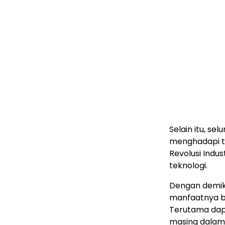
Selain itu, s
menghadapi t
Revolusi Indus
teknologi.
Dengan demiki
manfaatnya ba
Terutama dap
masing dalam 