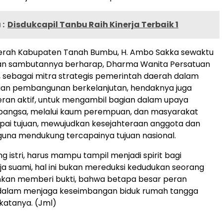
:
Disdukcapil Tanbu Raih Kinerja Terbaik 1
aerah Kabupaten Tanah Bumbu, H. Ambo Sakka sewaktu
 sambutannya berharap, Dharma Wanita Persatuan
sebagai mitra strategis pemerintah daerah dalam
uan pembangunan berkelanjutan, hendaknya juga
an aktif, untuk mengambil bagian dalam upaya
ngsa, melalui kaum perempuan, dan masyarakat
ai tujuan, mewujudkan kesejahteraan anggota dan
guna mendukung tercapainya tujuan nasional.
g istri, harus mampu tampil menjadi spirit bagi
a suami, hal ini bukan mereduksi kedudukan seorang
inkan memberi bukti, bahwa betapa besar peran
, dalam menjaga keseimbangan biduk rumah tangga
” katanya. (Jml)