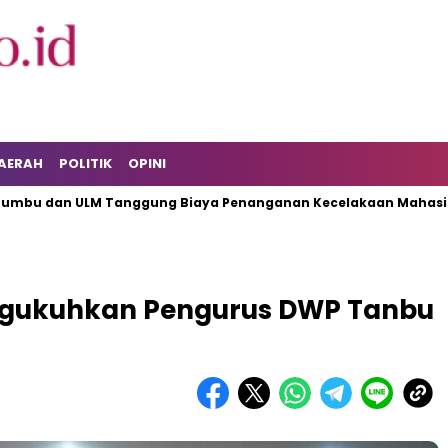
AERAH
POLITIK
OPINI
n ULM Tanggung Biaya Penanganan Kecelakaan Mahasiswa KKN
ngukuhkan Pengurus DWP Tanbu