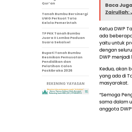
Qur’an
Baca Juga 
Zairullah:
Tanah Bumbu Bersinergi
UWG Perkuat Tata
Kelola Pemerintah
Ketua DWP Ta
TP PKK Tanah Bumbu
ada beberapa
Juara II Lomba Paduan
yaitu untuk p
Suara Sekalsel
dengan selur
Bupati Tanah Bumbu
DWP menjadi 
Resmikan Pemusatan
Pendidikan dan
Pelatihan Calon
Kedua, akan b
Paskibraka 2026
yang ada di 
masyarakat.
REKENING YAYASAN
“Semoga Pengu
sama dalam u
anggota DWP”