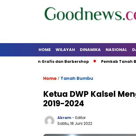
HOME
WILAYAH
DINAMIKA
NASIONAL
D
han Desain Grafis dan Barbershop
Pemkab Tanah Bumbu da
Home
Tanah Bumbu
/
Ketua DWP Kalsel Me
2019-2024
Akram
- Editor
Sabtu, 18 Juni 2022