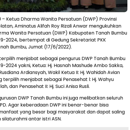
– Ketua Dharma Wanita Persatuan (DWP) Provinsi
latan, Aminatus Alifah Roy Rizali Anwar mengukuhkan
rma Wanita Persatuan (DWP) Kabupaten Tanah Bumbu
19-2024, bertempat di Gedung Sekretariat PKK
nah Bumbu, Jumat (17/6/2022).
terpilih menjabat sebagai pengurus DWP Tanah Bumbu
19-2024 yakni, Ketua: Hj. Hasnah Mashude Ambo Sakka,
 Rusdiana Ardiansyah, Wakil Ketua II: Hj. Wahidah Avian
g terpilih menjabat sebagai Penasehat l: Hj. Wahyu
lah, dan Penasehat II: Hj. Suci Anisa Rusli.
urusan DWP Tanah Bumbu ini juga melibatkan seluruh
SKPD. Agar keberadaan DWP ini benar-benar bisa
anfaat yang besar bagi masyarakat dan dapat saling
ilaturahmi antar istri ASN.