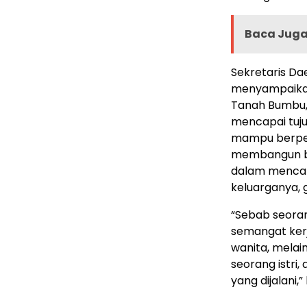
Baca Juga 
Sekretaris D
menyampaikan
Tanah Bumbu, 
mencapai tuj
mampu berper
membangun ba
dalam mencap
keluarganya, 
“Sebab seoran
semangat kerj
wanita, mela
seorang istri
yang dijalani,