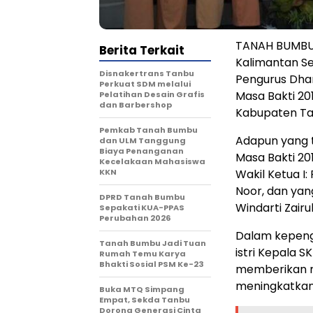
TANAH BUMBU 
Berita Terkait
Kalimantan Se
Disnakertrans Tanbu
Pengurus Dha
Perkuat SDM melalui
Masa Bakti 20
Pelatihan Desain Grafis
dan Barbershop
Kabupaten Ta
Pemkab Tanah Bumbu
Adapun yang 
dan ULM Tanggung
Biaya Penanganan
Masa Bakti 20
Kecelakaan Mahasiswa
KKN
Wakil Ketua I:
Noor, dan yan
DPRD Tanah Bumbu
Windarti Zairul
Sepakati KUA-PPAS
Perubahan 2026
Dalam kepeng
Tanah Bumbu Jadi Tuan
istri Kepala 
Rumah Temu Karya
Bhakti Sosial PSM Ke-23
memberikan m
meningkatkan s
Buka MTQ Simpang
Empat, Sekda Tanbu
Dorong Generasi Cinta