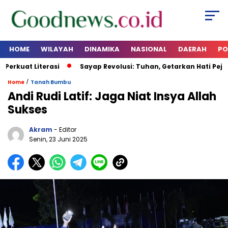
HOME
WILAYAH
DINAMIKA
NASIONAL
DAERAH
PO
rkuat Literasi
Sayap Revolusi: Tuhan, Getarkan Hati Pejaba
/
Home
Tanah Bumbu
Andi Rudi Latif: Jaga Niat Insya Allah
Sukses
Akram
- Editor
Senin, 23 Juni 2025