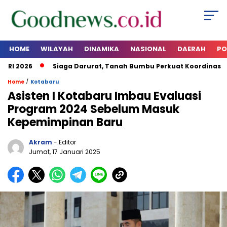
HOME
WILAYAH
DINAMIKA
NASIONAL
DAERAH
PO
I 2026
Siaga Darurat, Tanah Bumbu Perkuat Koordinasi Ke
/
Home
Kotabaru
Asisten I Kotabaru Imbau Evaluasi
Program 2024 Sebelum Masuk
Kepemimpinan Baru
Akram
- Editor
Jumat, 17 Januari 2025