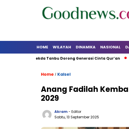
HOME
WILAYAH
DINAMIKA
NASIONAL
D
 Empat, Sekda Tanbu Dorong Generasi Cinta Qur’an
Tanah
Home
Kalsel
/
Anang Fadilah Kembal
2029
Akram
- Editor
Sabtu, 13 September 2025