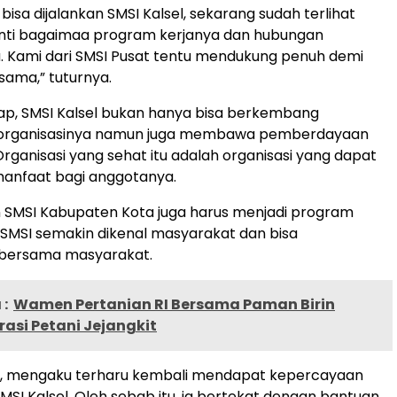
i bisa dijalankan SMSI Kalsel, sekarang sudah terlihat
anti bagaimaa program kerjanya dan hubungan
. Kami dari SMSI Pusat tentu mendukung penuh demi
ama,” tuturnya.
ap, SMSI Kalsel bukan hanya bisa berkembang
rganisasinya namun juga membawa pemberdayaan
rganisasi yang sehat itu adalah organisasi yang dapat
anfaat bagi anggotanya.
SMSI Kabupaten Kota juga harus menjadi program
r SMSI semakin dikenal masyarakat dan bisa
bersama masyarakat.
:
Wamen Pertanian RI Bersama Paman Birin
rasi Petani Jejangkit
h, mengaku terharu kembali mendapat kepercayaan
SI Kalsel. Oleh sebab itu, ia bertekat dengan bantuan