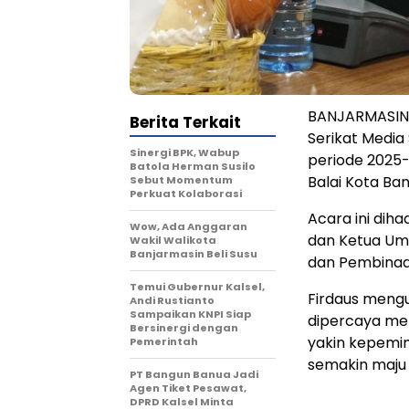
BANJARMASIN,
Berita Terkait
Serikat Media 
Sinergi BPK, Wabup
periode 2025-
Batola Herman Susilo
Balai Kota Ban
Sebut Momentum
Perkuat Kolaborasi
Acara ini diha
Wow, Ada Anggaran
dan Ketua Umu
Wakil Walikota
Banjarmasin Beli Susu
dan Pembinaa
Temui Gubernur Kalsel,
Firdaus meng
Andi Rustianto
Sampaikan KNPI Siap
dipercaya men
Bersinergi dengan
yakin kepemi
Pemerintah
semakin maju 
PT Bangun Banua Jadi
Agen Tiket Pesawat,
DPRD Kalsel Minta