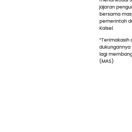
jajaran pengur
bersama mas
pemerintah d
Kalsel.
“Terimakasih 
dukungannya p
lagi membang
(MAS)