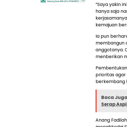
“Saya yakin in
hanya saja n
kerjasamanya
kemajuan bers
Ia pun berhar
membangun o
anggotanya. O
menberikan m
Pembentukan 
prioritas aga
berkembang 
Baca Juga 
Serap Aspi
Anang Fadila
menahkodai SM