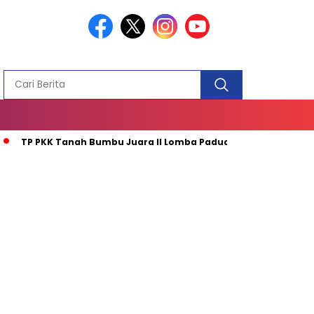
PEMBANGUN
MASJID
 PKK Tanah Bumbu Juara II Lomba Paduan Suara Sekalsel
D