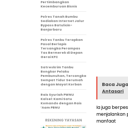
Pertimbangkan
Kecemburuan Bisnis
Polres Tanah Bumbu
Sediakan Internet Jalur
Bypass Batulicin-
Banjarbaru
Polres Tanbu Terapkan
Pasal Berlapis
Tersangka Perampas
Tas Bermerek di Depan
Gerai KFC
Satreskrim Tanbu
Bongkar Pelaku
Pembunuhan, Tersangka
Sempat Tidur Serumah
Baca Juga 
dengan Mayat Korban
Antasari
Rais Syuriah PWNU
Kalsel: Kami Satu
Komando dengan Rais
Ia juga berpe
‘Aam PBNU
menjalankan pr
REKENING YAYASAN
manfaat