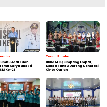
Bumbu
Tanah Bumbu
Bumbu Jadi Tuan
Buka MTQ Simpang Empat,
Temu Karya Bhakti
Sekda Tanbu Dorong Generasi
PSM Ke-23
Cinta Qur’an