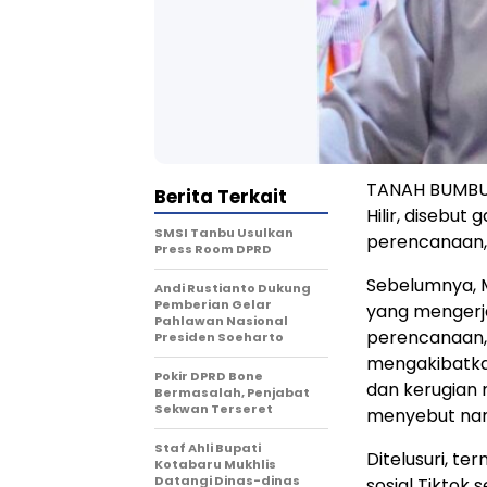
TANAH BUMBU, 
Berita Terkait
Hilir, disebut
SMSI Tanbu Usulkan
perencanaan,
Press Room DPRD
Sebelumnya, 
Andi Rustianto Dukung
Pemberian Gelar
yang mengerj
Pahlawan Nasional
perencanaan,
Presiden Soeharto
mengakibatka
Pokir DPRD Bone
dan kerugian 
Bermasalah, Penjabat
Sekwan Terseret
menyebut nam
Staf Ahli Bupati
Ditelusuri, t
Kotabaru Mukhlis
Datangi Dinas-dinas
sosial Tiktok