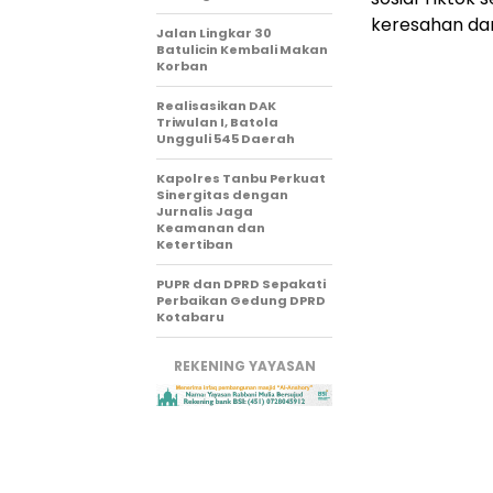
keresahan dan
Jalan Lingkar 30
Batulicin Kembali Makan
Korban
Realisasikan DAK
Triwulan I, Batola
Ungguli 545 Daerah
Kapolres Tanbu Perkuat
Sinergitas dengan
Jurnalis Jaga
Keamanan dan
Ketertiban
PUPR dan DPRD Sepakati
Perbaikan Gedung DPRD
Kotabaru
REKENING YAYASAN