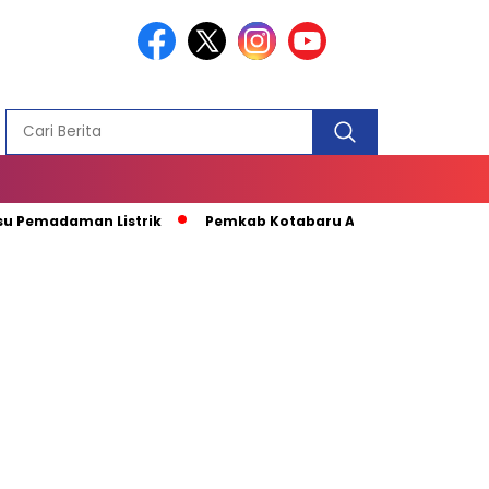
PEMBANGUN
MASJID
madaman Listrik
Pemkab Kotabaru Apresiasi Kunjungan Kapa