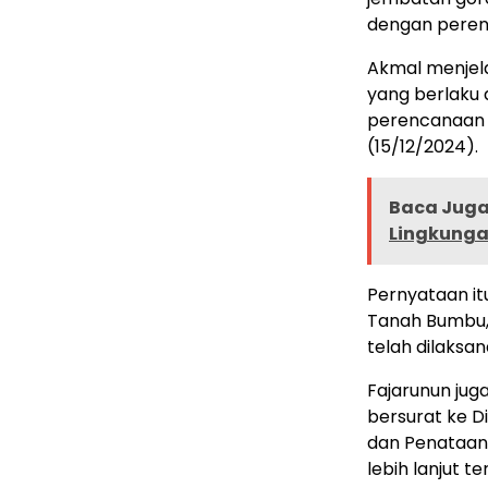
dengan peren
Akmal menjela
yang berlaku 
perencanaan 
(15/12/2024).
Baca Juga 
Lingkunga
Pernyataan it
Tanah Bumbu, 
telah dilaksa
Fajarunun ju
bersurat ke D
dan Penataan
lebih lanjut te