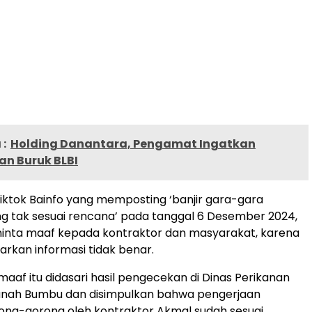
:
Holding Danantara, Pengamat Ingatkan
n Buruk BLBI
Tiktok Bainfo yang memposting ‘banjir gara-gara
g tak sesuai rencana’ pada tanggal 6 Desember 2024,
inta maaf kepada kontraktor dan masyarakat, karena
rkan informasi tidak benar.
af itu didasari hasil pengecekan di Dinas Perikanan
nah Bumbu dan disimpulkan bahwa pengerjaan
ong-gorong oleh kontraktor Akmal sudah sesuai