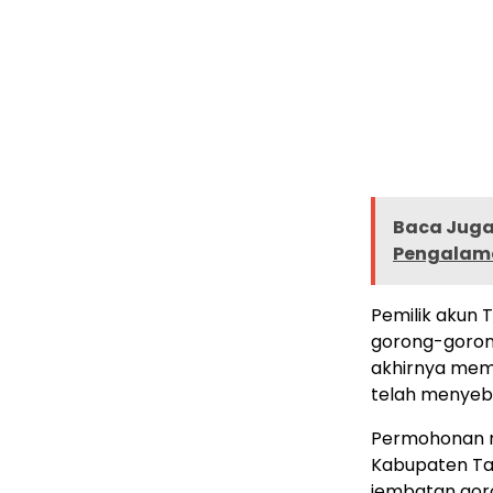
Baca Juga 
Pengalama
Pemilik akun 
gorong-goron
akhirnya mem
telah menyeba
Permohonan ma
Kabupaten Ta
jembatan gor