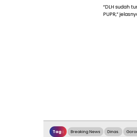
“DLH sudah tur
PUPR,” jelasny
Tag :
Breaking News
Dinas.
Goro