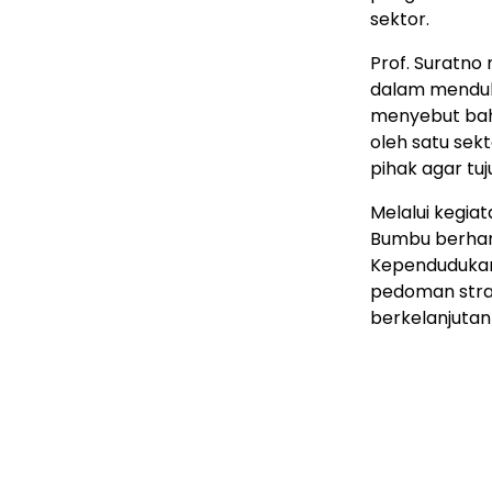
sektor.
Prof. Suratno
dalam menduk
menyebut bah
oleh satu sek
pihak agar tu
Melalui kegia
Bumbu berhar
Kependudukan
pedoman stra
berkelanjutan