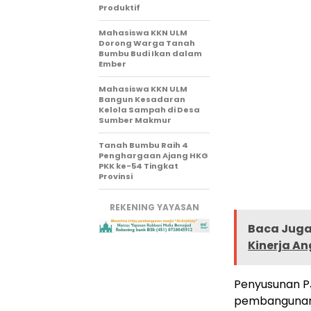
Produktif
Mahasiswa KKN ULM
Dorong Warga Tanah
Bumbu Budi Ikan dalam
Ember
Mahasiswa KKN ULM
Bangun Kesadaran
Kelola Sampah di Desa
Sumber Makmur
Tanah Bumbu Raih 4
Penghargaan Ajang HKG
PKK ke-54 Tingkat
Provinsi
REKENING YAYASAN
Baca Juga 
Kinerja A
Penyusunan P
pembangunan 