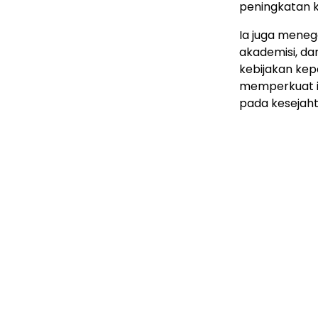
peningkatan k
Ia juga meneg
akademisi, d
kebijakan kep
memperkuat 
pada kesejah