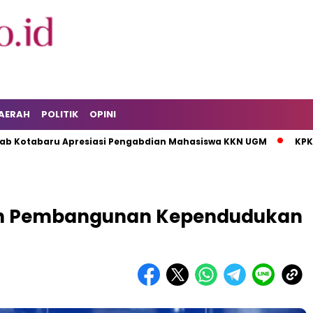
AERAH
POLITIK
OPINI
aru Apresiasi Pengabdian Mahasiswa KKN UGM
KPK Tahan T
n Pembangunan Kependudukan