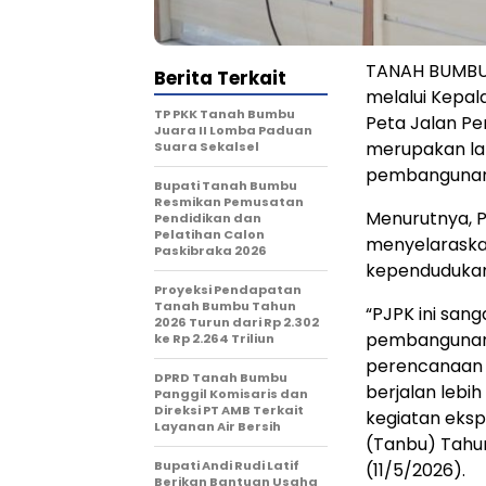
TANAH BUMBU, 
Berita Terkait
melalui Kepal
TP PKK Tanah Bumbu
Peta Jalan P
Juara II Lomba Paduan
merupakan la
Suara Sekalsel
pembangunan 
Bupati Tanah Bumbu
Resmikan Pemusatan
Menurutnya, P
Pendidikan dan
Pelatihan Calon
menyelaraska
Paskibraka 2026
kependudukan
Proyeksi Pendapatan
Tanah Bumbu Tahun
“PJPK ini san
2026 Turun dari Rp 2.302
pembangunan 
ke Rp 2.264 Triliun
perencanaan 
DPRD Tanah Bumbu
berjalan lebih 
Panggil Komisaris dan
Direksi PT AMB Terkait
kegiatan eks
Layanan Air Bersih
(Tanbu) Tahun
Bupati Andi Rudi Latif
(11/5/2026).
Berikan Bantuan Usaha