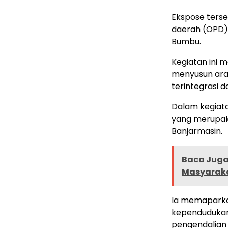
Ekspose terse
daerah (OPD) 
Bumbu.
Kegiatan ini 
menyusun ara
terintegrasi 
Dalam kegiata
yang merupak
Banjarmasin.
Baca Juga 
Masyarak
Ia memaparka
kependudukan,
pengendalian 