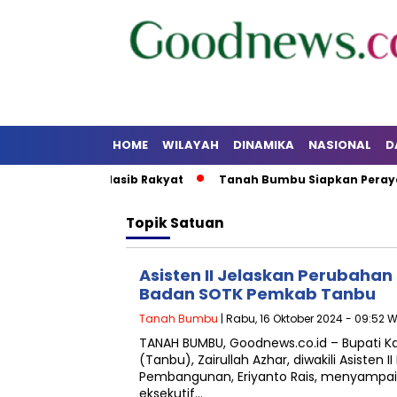
HOME
WILAYAH
DINAMIKA
NASIONAL
D
abat yang Lupa Nasib Rakyat
Tanah Bumbu Siapkan Perayaan 
Topik
Satuan
Asisten II Jelaskan Perubahan
Badan SOTK Pemkab Tanbu
Tanah Bumbu
| Rabu, 16 Oktober 2024 - 09:52 
TANAH BUMBU, Goodnews.co.id – Bupati
(Tanbu), Zairullah Azhar, diwakili Asisten
Pembangunan, Eriyanto Rais, menyampai
eksekutif…