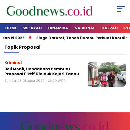
HOME
WILAYAH
DINAMIKA
NASIONAL
DAERAH
PO
dan RI 2026
Siaga Darurat, Tanah Bumbu Perkuat Koordina
Topik
Proposal
Kriminal
Beli Mobil, Bendahara Pembuat
Proposal Fiktif Diciduk Kejari Tanbu
Selasa, 25 Oktober 2022 - 23:20 WITA