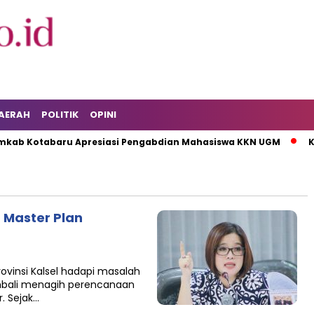
AERAH
POLITIK
OPINI
b Kotabaru Apresiasi Pengabdian Mahasiswa KKN UGM
KPK
 Master Plan
ovinsi Kalsel hadapi masalah
kembali menagih perencanaan
. Sejak…