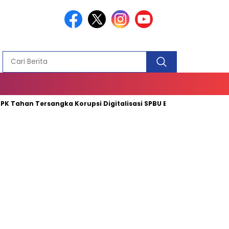
PEMBANGUN
MASJID
 Tahan Tersangka Korupsi Digitalisasi SPBU BUMN
Mendagri