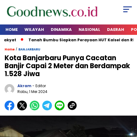
HOME
WILAYAH
DINAMIKA
NASIONAL
DAERAH
PO
akyat
Tanah Bumbu Siapkan Perayaan HUT Kalsel dan RI 202
/
Home
BANJARBARU
Kota Banjarbaru Punya Cacatan
Banjir Capai 2 Meter dan Berdampak
1.528 Jiwa
Akram
- Editor
Rabu, 1 Mei 2024