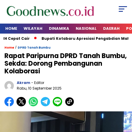
HOME
WILAYAH
DINAMIKA
NASIONAL
DAERAH
PO
 Cepat Cair
Bupati Kotabaru Apresiasi Pengabdian Mahasi
/
Home
DPRD Tanah Bumbu
Rapat Paripurna DPRD Tanah Bumbu,
Sekda: Dorong Pembangunan
Kolaborasi
Akram
- Editor
Rabu, 10 September 2025