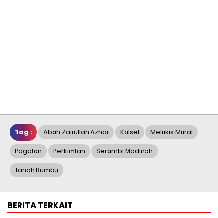
Tag :
Abah Zairullah Azhar
Kalsel
Melukis Mural
Pagatan
Perkimtan
Serambi Madinah
Tanah Bumbu
BERITA TERKAIT