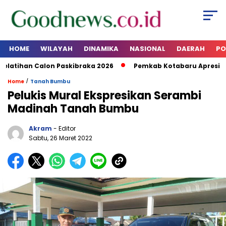
HOME
WILAYAH
DINAMIKA
NASIONAL
DAERAH
PO
ihan Calon Paskibraka 2026
Pemkab Kotabaru Apresiasi P
/
Home
Tanah Bumbu
Pelukis Mural Ekspresikan Serambi
Madinah Tanah Bumbu
Akram
- Editor
Sabtu, 26 Maret 2022