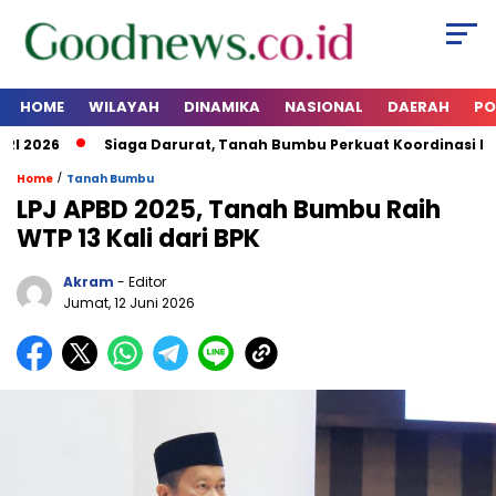
HOME
WILAYAH
DINAMIKA
NASIONAL
DAERAH
PO
 2026
Siaga Darurat, Tanah Bumbu Perkuat Koordinasi Kesi
/
Home
Tanah Bumbu
LPJ APBD 2025, Tanah Bumbu Raih
WTP 13 Kali dari BPK
Akram
- Editor
Jumat, 12 Juni 2026