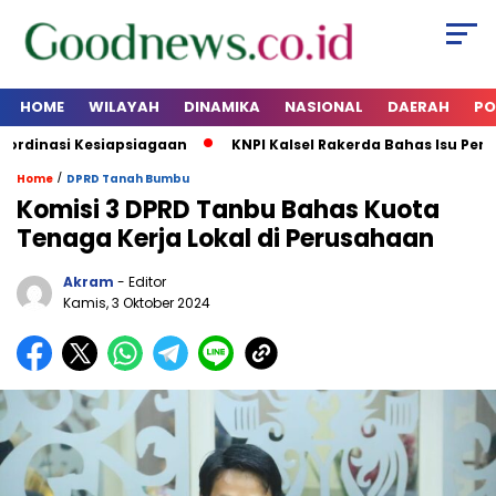
HOME
WILAYAH
DINAMIKA
NASIONAL
DAERAH
PO
dinasi Kesiapsiagaan
KNPI Kalsel Rakerda Bahas Isu Pemada
/
Home
DPRD Tanah Bumbu
Komisi 3 DPRD Tanbu Bahas Kuota
Tenaga Kerja Lokal di Perusahaan
Akram
- Editor
Kamis, 3 Oktober 2024