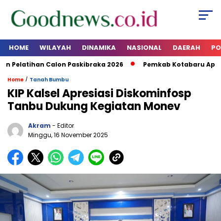
HOME
WILAYAH
DINAMIKA
NASIONAL
DAERAH
PO
elatihan Calon Paskibraka 2026
Pemkab Kotabaru Apresia
/
Home
Tanah Bumbu
KIP Kalsel Apresiasi Diskominfosp
Tanbu Dukung Kegiatan Monev
Akram
- Editor
Minggu, 16 November 2025