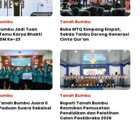
Bumbu
Tanah Bumbu
Bumbu Jadi Tuan
Buka MTQ Simpang Empat,
Temu Karya Bhakti
Sekda Tanbu Dorong Generasi
PSM Ke-23
Cinta Qur’an
Bumbu
Tanah Bumbu
Tanah Bumbu Juara II
Bupati Tanah Bumbu
Paduan Suara Sekalsel
Resmikan Pemusatan
Pendidikan dan Pelatihan
Calon Paskibraka 2026