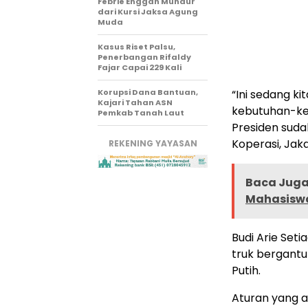
Febrie Enggan Mundur
dari Kursi Jaksa Agung
Muda
Kasus Riset Palsu,
Penerbangan Rifaldy
Fajar Capai 229 Kali
Korupsi Dana Bantuan,
“Ini sedang ki
Kajari Tahan ASN
kebutuhan-keb
Pemkab Tanah Laut
Presiden suda
Koperasi, Jak
REKENING YAYASAN
Baca Juga 
Mahasisw
Budi Arie Set
truk bergant
Putih.
Aturan yang 