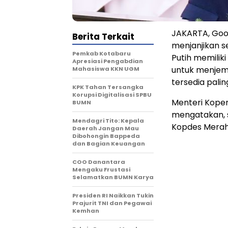
JAKARTA, Good
Berita Terkait
menjanjikan s
Pemkab Kotabaru
Putih memilik
Apresiasi Pengabdian
untuk menjemp
Mahasiswa KKN UGM
tersedia pali
KPK Tahan Tersangka
Korupsi Digitalisasi SPBU
Menteri Koper
BUMN
mengatakan, s
Mendagri Tito: Kepala
Kopdes Merah 
Daerah Jangan Mau
Dibohongin Bappeda
dan Bagian Keuangan
COO Danantara
Mengaku Frustasi
Selamatkan BUMN Karya
Presiden RI Naikkan Tukin
Prajurit TNI dan Pegawai
Kemhan