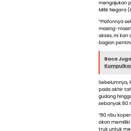
mengajukan pl
Milik Negara 
“Plafonnya se
masing-masin
akses, ini kan
bagian penting
Baca Juga 
Kumpulkan
Sebelumnya, 
pada akhir ta
gudang hingg
sebanyak 80 r
“80 ribu koper
akan memiliki
truk untuk me