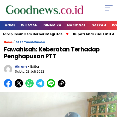
HOME
WILAYAH
DINAMIKA
NASIONAL
DAERAH
PO
rap Insan Pers Berberintegritas
Bupati Andi Rudi Latif Ajak 
/
Home
DPRD Tanah Bumbu
Fawahisah: Keberatan Terhadap
Penghapusan PTT
Akram
- Editor
Sabtu, 23 Juli 2022