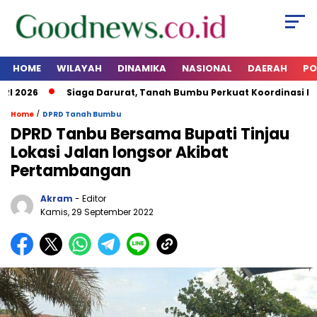
HOME
WILAYAH
DINAMIKA
NASIONAL
DAERAH
PO
2026
Siaga Darurat, Tanah Bumbu Perkuat Koordinasi Kesia
/
Home
DPRD Tanah Bumbu
DPRD Tanbu Bersama Bupati Tinjau
Lokasi Jalan longsor Akibat
Pertambangan
Akram
- Editor
Kamis, 29 September 2022