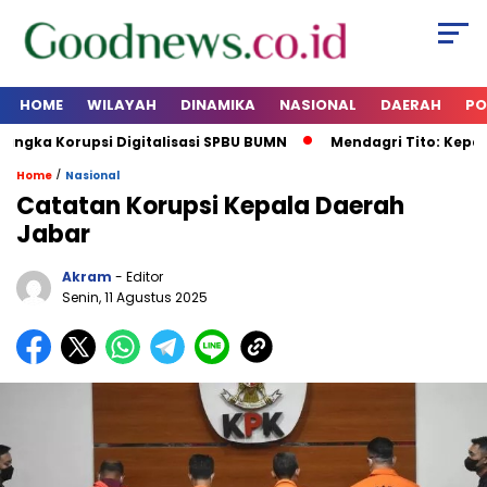
HOME
WILAYAH
DINAMIKA
NASIONAL
DAERAH
PO
ka Korupsi Digitalisasi SPBU BUMN
Mendagri Tito: Kepala 
/
Home
Nasional
Catatan Korupsi Kepala Daerah
Jabar
Akram
- Editor
Senin, 11 Agustus 2025