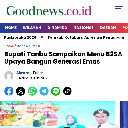
HOME
WILAYAH
DINAMIKA
NASIONAL
DAERAH
PO
skibraka 2026
Pemkab Kotabaru Apresiasi Pengabdian Ma
/
Home
Tanah Bumbu
Bupati Tanbu Sampaikan Menu B2SA
Upaya Bangun Generasi Emas
Akram
- Editor
Selasa, 3 Juni 2025