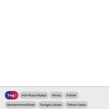
Tag :
Hari Raya Nyepi
Hindu
Kalsel
Muhammad Rusli
Sungai Loban
Tahun Saka