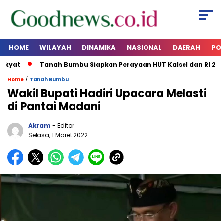
HOME
WILAYAH
DINAMIKA
NASIONAL
DAERAH
PO
yat
Tanah Bumbu Siapkan Perayaan HUT Kalsel dan RI 2026
/
Home
Tanah Bumbu
Wakil Bupati Hadiri Upacara Melasti
di Pantai Madani
Akram
- Editor
Selasa, 1 Maret 2022