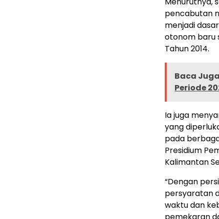
Menurutnya, s
pencabutan m
menjadi dasar
otonom baru
Tahun 2014.
Baca Juga 
Periode 2
Ia juga meny
yang diperluk
pada berbagai
Presidium Pe
Kalimantan Se
“Dengan persi
persyaratan d
waktu dan keb
pemekaran dae