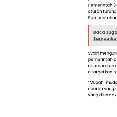
Pemerintah (
aturan turun
Pemerintahan
Baca Juga 
Sampaikan
Syairi mengu
pemerintah pu
disampaikan d
ditargetkan r
“Mudah-mudaha
daerah yang 
yang ditetapk