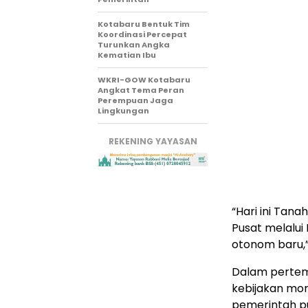
Kotabaru Bentuk Tim
Koordinasi Percepat
Turunkan Angka
Kematian Ibu
WKRI-GOW Kotabaru
Angkat Tema Peran
Perempuan Jaga
Lingkungan
REKENING YAYASAN
“Hari ini Tan
Pusat melalui
otonom baru,” 
Dalam pertem
kebijakan mo
pemerintah p