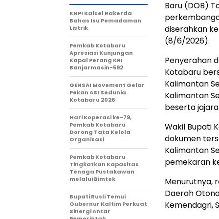
Baru (DOB) T
KNPI Kalsel Rakerda
perkembangan
Bahas Isu Pemadaman
diserahkan k
Listrik
(8/6/2026).
Pemkab Kotabaru
Apresiasi Kunjungan
Penyerahan d
Kapal Perang KRI
Banjarmasin-592
Kotabaru bers
Kalimantan Se
GENSAI Movement Gelar
Pekan ASI Sedunia
Kalimantan S
Kotabaru 2026
beserta jajara
Hari Koperasi ke-79,
Pemkab Kotabaru
Wakil Bupati 
Dorong Tata Kelola
dokumen ters
Organisasi
Kalimantan S
Pemkab Kotabaru
pemekaran ke
Tingkatkan Kapasitas
Tenaga Pustakawan
melalui Bimtek
Menurutnya, 
Daerah Otono
Bupati Rusli Temui
Kemendagri, 
Gubernur Kaltim Perkuat
Sinergi Antar
Pemerintah