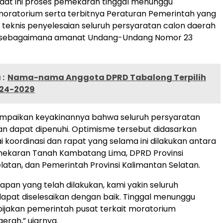
aat ini proses pemekaran tinggal menunggu
oratorium serta terbitnya Peraturan Pemerintah yang
 teknis penyelesaian seluruh persyaratan calon daerah
 sebagaimana amanat Undang-Undang Nomor 23
:
Nama-nama Anggota DPRD Tabalong Terpilih
024-2029
ampaikan keyakinannya bahwa seluruh persyaratan
an dapat dipenuhi. Optimisme tersebut didasarkan
 koordinasi dan rapat yang selama ini dilakukan antara
mekaran Tanah Kambatang Lima, DPRD Provinsi
latan, dan Pemerintah Provinsi Kalimantan Selatan.
apan yang telah dilakukan, kami yakin seluruh
apat diselesaikan dengan baik. Tinggal menunggu
ijakan pemerintah pusat terkait moratorium
rah,” ujarnya.