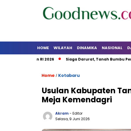
HOME
WILAYAH
DINAMIKA
NASIONAL
D
Kalsel dan RI 2026
Siaga Darurat, Tanah Bumbu Perkuat Ko
Home
Kotabaru
/
Usulan Kabupaten Ta
Meja Kemendagri
Akram
- Editor
Selasa, 9 Juni 2026