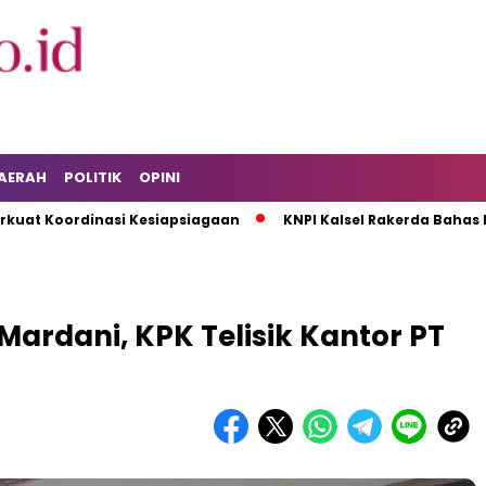
AERAH
POLITIK
OPINI
ordinasi Kesiapsiagaan
KNPI Kalsel Rakerda Bahas Isu Pema
Mardani, KPK Telisik Kantor PT