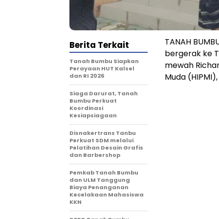
TANAH BUMBU 
Berita Terkait
bergerak ke 
Tanah Bumbu Siapkan
mewah Richar
Perayaan HUT Kalsel
Muda (HIPMI),
dan RI 2026
Siaga Darurat, Tanah
Bumbu Perkuat
Koordinasi
Kesiapsiagaan
Disnakertrans Tanbu
Perkuat SDM melalui
Pelatihan Desain Grafis
dan Barbershop
Pemkab Tanah Bumbu
dan ULM Tanggung
Biaya Penanganan
Kecelakaan Mahasiswa
KKN