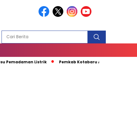
PEMBANGUN
MASJID
daman Listrik
Pemkab Kotabaru Apresiasi Kunjungan Kapal