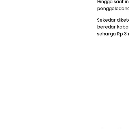
Hingga saat i
penggeledahan
Sekedar diket
beredar kabar
seharga Rp 3 