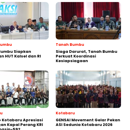
Bumbu
Tanah Bumbu
Bumbu Siapkan
Siaga Darurat, Tanah Bumbu
n HUT Kalsel dan RI
Perkuat Koordinasi
Kesiapsiagaan
ru
Kotabaru
 Kotabaru Apresiasi
GENSAI Movement Gelar Pekan
an Kapal Perang KRI
ASI Sedunia Kotabaru 2026
masin-592