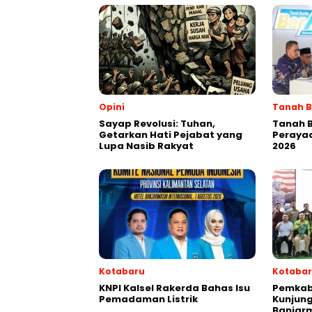
Opini
Tanah 
Sayap Revolusi: Tuhan,
Tanah 
Getarkan Hati Pejabat yang
Perayaa
Lupa Nasib Rakyat
2026
Kotabaru
Kotaba
KNPI Kalsel Rakerda Bahas Isu
Pemkab
Pemadaman Listrik
Kunjung
Banjar