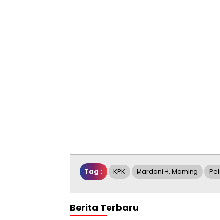
Tag :
KPK
Mardani H. Maming
Pel
Berita Terbaru