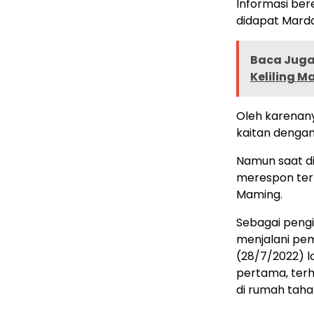
Informasi ber
didapat Marda
Baca Juga 
Keliling 
Oleh karenany
kaitan dengan
Namun saat di
merespon terk
Maming.
Sebagai pengi
menjalani pem
(28/7/2022) l
pertama, terh
di rumah tah