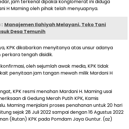
edar, jam terkenal dipakai konglomerat ini diduga
ni H Maming oleh pihak telah menyuapnya.
:
Manajemen Ilahiyah Melayani, Toko Tani
Masuk Desa Temunih
a, KPK dikabarkan menyitanya atas unsur adanya
 perkara tengah disidik.
konfirmasi, oleh sejumlah awak media, KPK tidak
ait penyitaan jam tangan mewah milik Mardani H
ngat, KPK resmi menahan Mardani H. Maming usai
eriksaan di Gedung Merah Putih KPK, Kamis
alu. Maming menjalani proses penahanan untuk 20 hari
itung sejak 28 Juli 2022 sampai dengan 16 Agustus 2022
anan (Rutan) KPK pada Pomdam Jaya Guntur. (az)