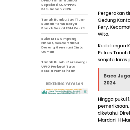
DPRD Tanah Bumbu
Sepakati KUA-PPAS
Perubahan 2026
Pergerakan ti
Gedung Kanto
Tanah Bumbu Jadi Tuan
Rumah Temu Karya
Fery, Kecamata
Bhakti Sosial PSM Ke-23
Wita.
Buka MTQ Simpang
Empat, Sekda Tanbu
Kedatangan KPK
Dorong Generasi Cinta
Qur’an
Polres Tanah
senjata laras
Tanah Bumbu Bersinergi
UWG Perkuat Tata
Kelola Pemerintah
Baca Juga 
2024
REKENING YAYASAN
Hingga pukul 1
pemeriksaan,
diketahui Dir
Mardani H Ma