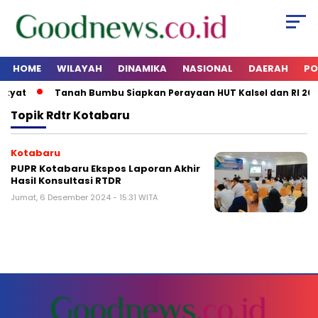
HOME
WILAYAH
DINAMIKA
NASIONAL
DAERAH
PO
akyat
Tanah Bumbu Siapkan Perayaan HUT Kalsel dan RI 202
Topik
Rdtr Kotabaru
Kotabaru
PUPR Kotabaru Ekspos Laporan Akhir
Hasil Konsultasi RTDR
Jumat, 6 Desember 2024 - 15:31 WITA