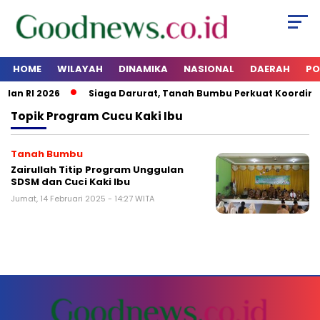
HOME
WILAYAH
DINAMIKA
NASIONAL
DAERAH
PO
dan RI 2026
Siaga Darurat, Tanah Bumbu Perkuat Koordina
Topik
Program Cucu Kaki Ibu
Tanah Bumbu
Zairullah Titip Program Unggulan
SDSM dan Cuci Kaki Ibu
Jumat, 14 Februari 2025 - 14:27 WITA