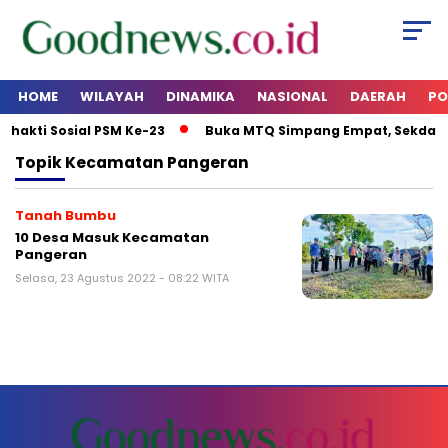
HOME
WILAYAH
DINAMIKA
NASIONAL
DAERAH
PO
akti Sosial PSM Ke-23
Buka MTQ Simpang Empat, Sekda Ta
Topik
Kecamatan Pangeran
Tanah Bumbu
10 Desa Masuk Kecamatan
Pangeran
Selasa, 23 Agustus 2022 - 08:22 WITA