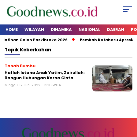
HOME
WILAYAH
DINAMIKA
NASIONAL
DAERAH
PO
latihan Calon Paskibraka 2026
Pemkab Kotabaru Apresias
Topik
Keberkahan
Tanah Bumbu
Haflah Istana Anak Yatim, Zairullah:
Bangun Hubungan Karna Cinta
Minggu, 12 Juni 2022 - 19:16 WITA