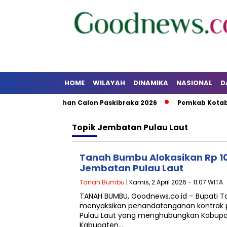
HOME
WILAYAH
DINAMIKA
NASIONAL
D
kan dan Pelatihan Calon Paskibraka 2026
Pemkab Kotabaru
Topik
Jembatan Pulau Laut
Tanah Bumbu Alokasikan Rp 10
Jembatan Pulau Laut
Tanah Bumbu
| Kamis, 2 April 2026 - 11:07 WITA
TANAH BUMBU, Goodnews.co.id – Bupati Ta
menyaksikan penandatanganan kontra
Pulau Laut yang menghubungkan Kabup
Kabupaten…