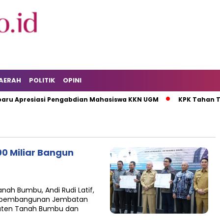
AERAH
POLITIK
OPINI
 Apresiasi Pengabdian Mahasiswa KKN UGM
KPK Tahan Ters
0 Miliar Bangun
nah Bumbu, Andi Rudi Latif,
k pembangunan Jembatan
aten Tanah Bumbu dan