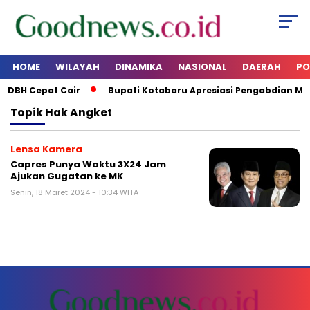
HOME
WILAYAH
DINAMIKA
NASIONAL
DAERAH
PO
p DBH Cepat Cair
Bupati Kotabaru Apresiasi Pengabdian M
Topik
Hak Angket
Lensa Kamera
Capres Punya Waktu 3X24 Jam
Ajukan Gugatan ke MK
Senin, 18 Maret 2024 - 10:34 WITA