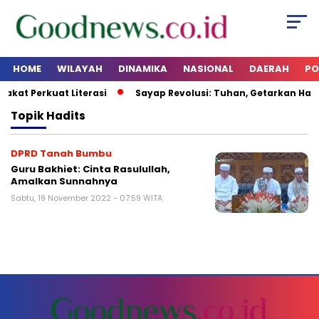
HOME
WILAYAH
DINAMIKA
NASIONAL
DAERAH
PO
rakat Perkuat Literasi
Sayap Revolusi: Tuhan, Getarkan Hati
Topik
Hadits
DPRD Tanah Bumbu
Guru Bakhiet: Cinta Rasulullah,
Amalkan Sunnahnya
Sabtu, 19 November 2022 - 07:59 WITA