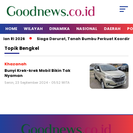
HOME
WILAYAH
DINAMIKA
NASIONAL
DAERAH
PO
dan RI 2026
Siaga Darurat, Tanah Bumbu Perkuat Koordina
Topik
Bengkel
Khazanah
Bunyi Krek-krek Mobil Bikin Tak
Nyaman
Senin, 23 September 2024 - 05:52 WITA