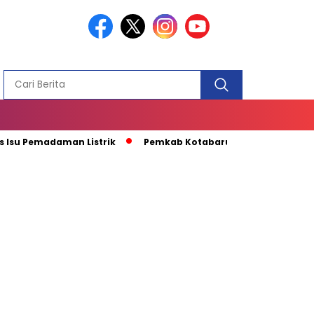
PEMBANGUN
MASJID
Isu Pemadaman Listrik
Pemkab Kotabaru Apresiasi Kunjunga