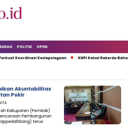
AERAH
POLITIK
OPINI
kuat Koordinasi Kesiapsiagaan
KNPI Kalsel Rakerda Bahas 
kan Akuntabilitas
an Pokir
WITA
ntah Kabupaten (Pemkab)
erencanaan Pembangunan
appedalitbang) terus