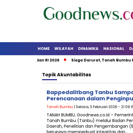
HOME
WILAYAH
DINAMIKA
NASIONAL
D
an HUT Kalsel dan RI 2026
Siaga Darurat, Tanah Bumbu Per
Topik
Akuntabilitas
Bappedalitbang Tanbu Sampai
Perencanaan dalam Penginput
Tanah Bumbu
| Selasa, 3 Februari 2026 - 21:09 
TANAH BUMBU, Goodnews.co.id – Pemeri
Tanah Bumbu (Tanbu) melalui Badan P
Daerah, Penelitian dan Pengembangan (B
berupaya memperkuat integritas dan…