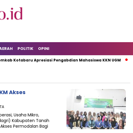
AERAH
POLITIK
OPINI
ab Kotabaru Apresiasi Pengabdian Mahasiswa KKN UGM
KP
KM Akses
ITA
erasi, Usaha Mikro,
dagri) Kabupaten Tanah
Akses Permodalan Bagi