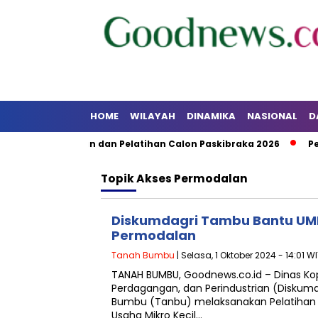
HOME
WILAYAH
DINAMIKA
NASIONAL
D
tan Pendidikan dan Pelatihan Calon Paskibraka 2026
Pemk
Topik
Akses Permodalan
Diskumdagri Tambu Bantu UM
Permodalan
Tanah Bumbu
| Selasa, 1 Oktober 2024 - 14:01 W
TANAH BUMBU, Goodnews.co.id – Dinas Kop
Perdagangan, dan Perindustrian (Diskum
Bumbu (Tanbu) melaksanakan Pelatihan 
Usaha Mikro Kecil…