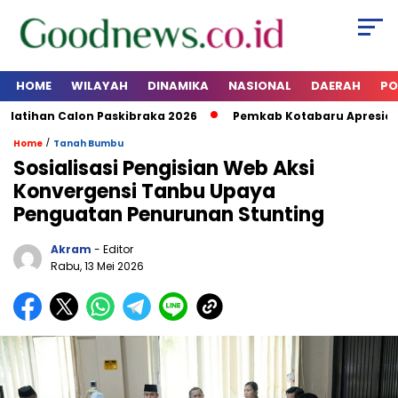
HOME
WILAYAH
DINAMIKA
NASIONAL
DAERAH
PO
tihan Calon Paskibraka 2026
Pemkab Kotabaru Apresiasi 
/
Home
Tanah Bumbu
Sosialisasi Pengisian Web Aksi
Konvergensi Tanbu Upaya
Penguatan Penurunan Stunting
Akram
- Editor
Rabu, 13 Mei 2026