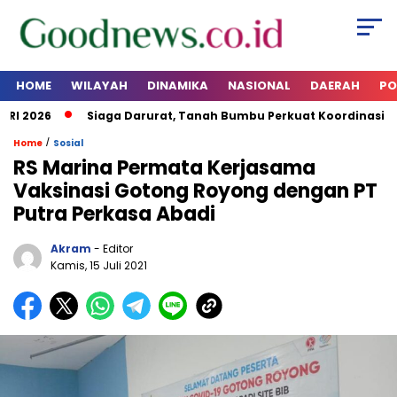
HOME
WILAYAH
DINAMIKA
NASIONAL
DAERAH
PO
 2026
Siaga Darurat, Tanah Bumbu Perkuat Koordinasi Kes
/
Home
Sosial
RS Marina Permata Kerjasama
Vaksinasi Gotong Royong dengan PT
Putra Perkasa Abadi
Akram
- Editor
Kamis, 15 Juli 2021