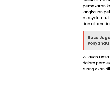
“Melihat kon
pemekaran ke
jangkauan pel
menyeluruh, t
dan akomodati
Baca Juga 
Posyandu
Wilayah Desa
dalam peta ev
ruang akan di