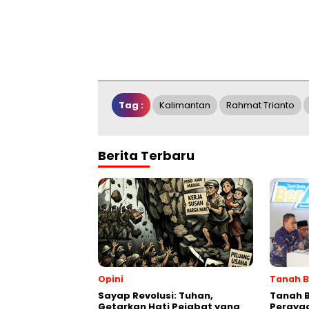
Tag :
Kalimantan
Rahmat Trianto
Berita Terbaru
Opini
Tanah 
Sayap Revolusi: Tuhan,
Tanah 
Getarkan Hati Pejabat yang
Perayaa