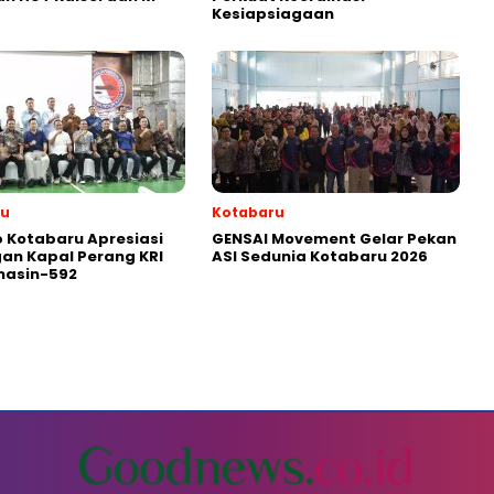
Kesiapsiagaan
ru
Kotabaru
 Kotabaru Apresiasi
GENSAI Movement Gelar Pekan
an Kapal Perang KRI
ASI Sedunia Kotabaru 2026
masin-592