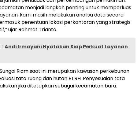
disi jumlah penduduk dan perkembangan pemukiman,
camatan menjadi langkah penting untuk memperluas
ayanan, kami masih melakukan analisa data secara
ermasuk penentuan lokasi perkantoran yang strategis
f,” ujar Rahmat Trianto.
:
Andi Irmayani Nyatakan Siap Perkuat Layanan
 Sungai Riam saat ini merupakan kawasan perkebunan
aluasi tata ruang dan hutan ETRH. Penyesuaian tata
lakukan jika ditetapkan sebagai kecamatan baru.