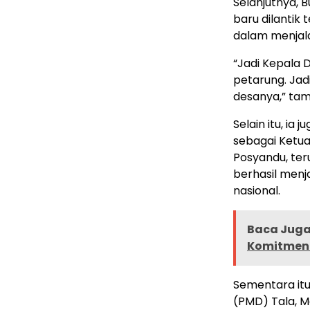
Selanjutnya,
baru dilantik
dalam menjal
“Jadi Kepala D
petarung. Ja
desanya,” ta
Selain itu, ia
sebagai Ketu
Posyandu, te
berhasil menj
nasional.
Baca Juga 
Komitmen 
Sementara it
(PMD) Tala, 