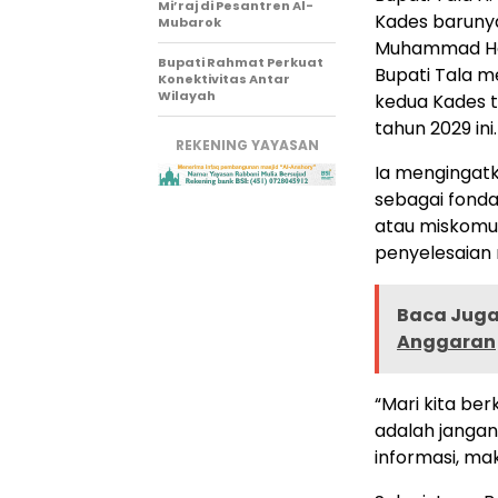
Mi’raj di Pesantren Al-
Kades barunya
Mubarok
Muhammad Hel
Bupati Rahmat Perkuat
Bupati Tala 
Konektivitas Antar
Wilayah
kedua Kades 
tahun 2029 ini.
REKENING YAYASAN
Ia mengingatk
sebagai fonda
atau miskomu
penyelesaian 
Baca Juga 
Anggaran
“Mari kita ber
adalah jangan 
informasi, mak