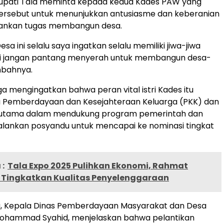
 Bupati Tala meminta kepada kedua Kades PAW yang
 tersebut untuk menunjukkan antusiasme dan keberanian
ankan tugas membangun desa.
esa ini selalu saya ingatkan selalu memiliki jiwa-jiwa
di jangan pantang menyerah untuk membangun desa-
mbahnya.
 juga mengingatkan bahwa peran vital istri Kades itu
a Pemberdayaan dan Kesejahteraan Keluarga (PKK) dan
rutama dalam mendukung program pemerintah dan
alankan posyandu untuk mencapai ke nominasi tingkat
:
Tala Expo 2025 Pulihkan Ekonomi, Rahmat
Tingkatkan Kualitas Penyelenggaraan
u, Kepala Dinas Pemberdayaan Masyarakat dan Desa
Mohammad Syahid, menjelaskan bahwa pelantikan