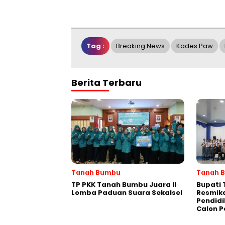
Tag :
Breaking News
Kades Paw
Berita Terbaru
Tanah Bumbu
Tanah 
TP PKK Tanah Bumbu Juara II
Bupati
Lomba Paduan Suara Sekalsel
Resmik
Pendidi
Calon P