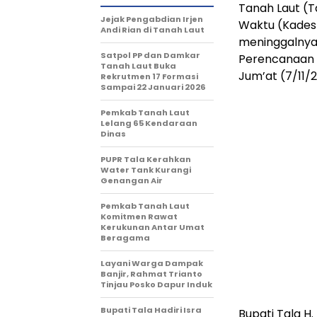
Tanah Laut (T
Jejak Pengabdian Irjen
Waktu (Kades 
Andi Rian di Tanah Laut
meninggalnya 
Satpol PP dan Damkar
Perencanaan 
Tanah Laut Buka
Jum’at (7/11/
Rekrutmen 17 Formasi
Sampai 22 Januari 2026
Pemkab Tanah Laut
Lelang 65 Kendaraan
Dinas
PUPR Tala Kerahkan
Water Tank Kurangi
Genangan Air
Pemkab Tanah Laut
Komitmen Rawat
Kerukunan Antar Umat
Beragama
Layani Warga Dampak
Banjir, Rahmat Trianto
Tinjau Posko Dapur Induk
Bupati Tala Hadiri Isra
Bupati Tala H