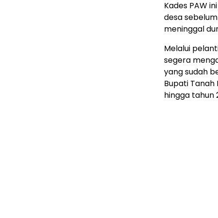
Kades PAW ini
desa sebelumn
meninggal dun
Melalui pelan
segera menga
yang sudah be
Bupati Tanah 
hingga tahun 